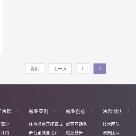
首页
上一页
1
2
于浍影
威亚案例
威亚创意
浍影团队
影简介
体育盛会开闭幕式
威亚互动秀
技术团队
务介绍
舞台剧威亚设计
威亚鼓舞
演员团队