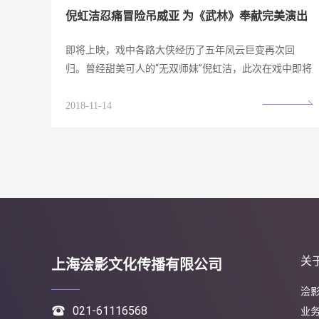
倪虹洁忍痛冒险吊威亚 为《武林》奉献完美演出
即将上映，戏中各路大侠经历了五年风云巨变再次回
归。曾经甜美可人的“无双师妹”倪虹洁，此次在戏中即将
上...
2018-11-14
关
上海浍影文化传播有限公司
浍

021-61116568
业