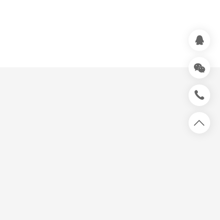



